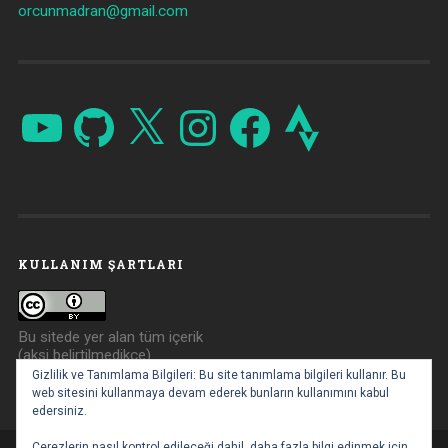
orcunmadran@gmail.com
YouTube
GitHub
X
Instagram
Facebook
Strava
KULLANIM ŞARTLARI
Bu sitede yer alan tüm içerik
(aksi belirtilmedikçe)
Creative Commons Atıf 4.0
Gizlilik ve Tanımlama Bilgileri: Bu site tanımlama bilgileri kullanır. Bu
ile lisanslanmıştır.
web sitesini kullanmaya devam ederek bunların kullanımını kabul
edersiniz.
Çerezlerin nasıl kontrol edileceği dahil, daha fazla bilgi edinmek için