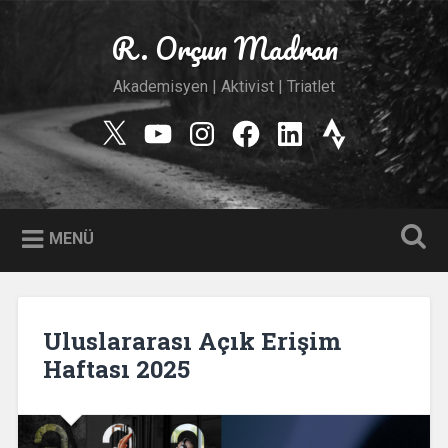
İçeriğe
geç
R. Orçun Madran
Ara
Akademisyen | Aktivist | Triatlet
Twitter
YouTube
Instagram
Facebook
Linkedin
Strava
MENÜ
Uluslararası Açık Erişim
Haftası 2025