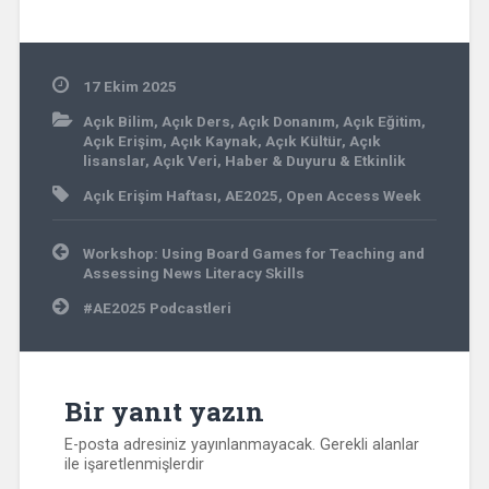
17 Ekim 2025
Açık Bilim
,
Açık Ders
,
Açık Donanım
,
Açık Eğitim
,
Açık Erişim
,
Açık Kaynak
,
Açık Kültür
,
Açık
lisanslar
,
Açık Veri
,
Haber & Duyuru & Etkinlik
Açık Erişim Haftası
,
AE2025
,
Open Access Week
Yazı
Workshop: Using Board Games for Teaching and
gezinmesi
Assessing News Literacy Skills
#AE2025 Podcastleri
Bir yanıt yazın
E-posta adresiniz yayınlanmayacak.
Gerekli alanlar
ile işaretlenmişlerdir