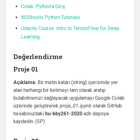
Colab: Python’a Giriş
W3Shools Python Tutorials
Udacity Course: Intro to TensorFlow for Deep
Learning
Değerlendirme
Proje 01
Açıklama:
Bir metin katarı (string) içerisinde yer
alan herhangi bir kelimeyi tam olarak aratıp
bulabilmenizi sağlayacak uygulamayı Google Colab
üzerinde geliştirerek
proje_01.ipynb
olarak GitHub
hesabınızdaki
hu-bby261-2020
adlı depoya
kaydedin. (5P)