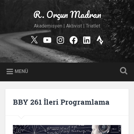
İçeriğe
geç
R. Orçun Madran
Ara
Akademisyen | Aktivist | Triatlet
Twitter
YouTube
Instagram
Facebook
Linkedin
Strava
MENÜ
BBY 261 İleri Programlama