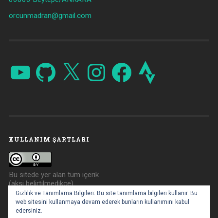
orcunmadran@gmail.com
YouTube
GitHub
X
Instagram
Facebook
Strava
KULLANIM ŞARTLARI
Bu sitede yer alan tüm içerik
(aksi belirtilmedikçe)
Creative Commons Atıf 4.0
Gizlilik ve Tanımlama Bilgileri: Bu site tanımlama bilgileri kullanır. Bu
ile lisanslanmıştır.
web sitesini kullanmaya devam ederek bunların kullanımını kabul
edersiniz.