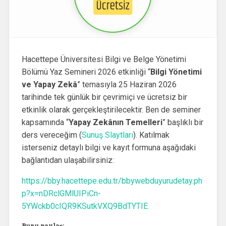
Hacettepe Üniversitesi Bilgi ve Belge Yönetimi
Bölümü Yaz Semineri 2026 etkinliği “
Bilgi Yönetimi
ve Yapay Zekâ
” temasıyla 25 Haziran 2026
tarihinde tek günlük bir çevrimiçi ve ücretsiz bir
etkinlik olarak gerçekleştirilecektir. Ben de seminer
kapsamında “
Yapay Zekânın Temelleri
” başlıklı bir
ders vereceğim (
Sunuş Slaytları
). Katılmak
isterseniz detaylı bilgi ve kayıt formuna aşağıdaki
bağlantıdan ulaşabilirsiniz:
https://bby.hacettepe.edu.tr/bbywebduyurudetay.ph
p?x=nDRclGMlUIPiCn-
5YWckb0cIQR9KSutkVXQ9BdTYTIE
Bunu paylaş: