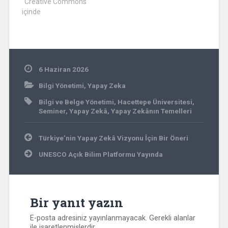
"Creative Commons"
içinde
6 Haziran 2026
Bilgi Yönetimi
,
Yapay Zeka
Bilgi ve Belge Yönetimi
,
Hacettepe Üniversitesi
,
Seminer
,
Yapay Zekâ
,
Yapay Zekânın Temelleri
Yazı
Türkiye’nin Yapay Zekâ Vizyonu İçin Bir Öneri
gezinmesi
UNESCO Açık Bilim Platformu Yayında
Bir yanıt yazın
E-posta adresiniz yayınlanmayacak.
Gerekli alanlar
ile işaretlenmişlerdir