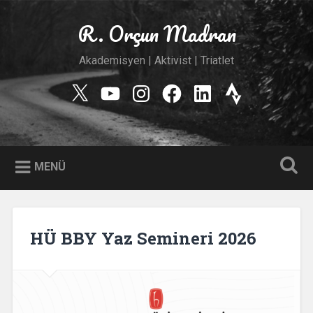
İçeriğe
geç
R. Orçun Madran
Ara
Akademisyen | Aktivist | Triatlet
Twitter
YouTube
Instagram
Facebook
Linkedin
Strava
MENÜ
HÜ BBY Yaz Semineri 2026