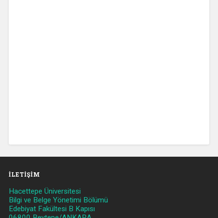
İLETIŞIM
Hacettepe Üniversitesi
Bilgi ve Belge Yönetimi Bölümü
Edebiyat Fakültesi B Kapısı
06800 Beytepe/ANKARA