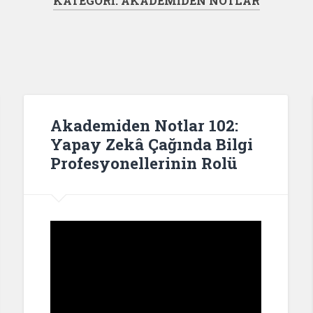
KATEGORI:
AKADEMIDEN NOTLAR
Akademiden Notlar 102:
Yapay Zekâ Çağında Bilgi
Profesyonellerinin Rolü