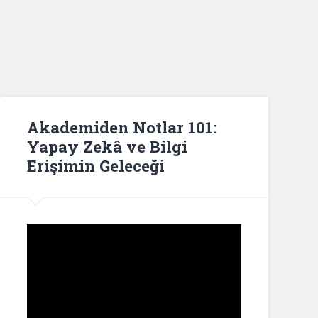
Akademiden Notlar 101:
Yapay Zekâ ve Bilgi
Erişimin Geleceği