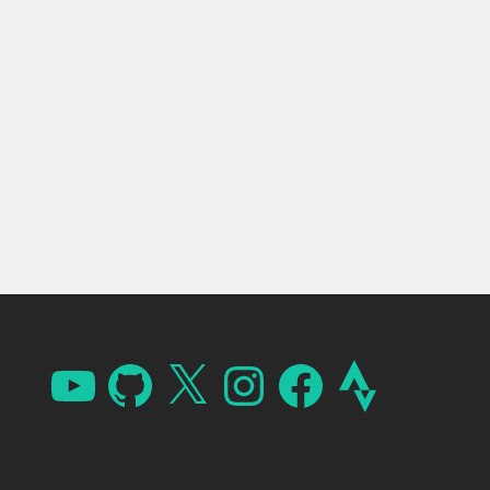
YouTube
GitHub
X
Instagram
Facebook
Strava