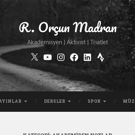
R. Orçun Madran
Akademisyen | Aktivist | Triatlet
Twitter
YouTube
Instagram
Facebook
Linkedin
Strava
AYINLAR
DERSLER
SPOR
MÜZ