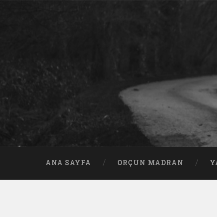
İçeriğe
geç
Ara
ANA SAYFA
ORÇUN MADRAN
Y