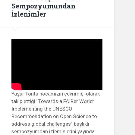
Sempozyumundan
İzlenimler
Yaşar Tonta hocamızın çevrimiçi olarak
takip ettiği “Towards a FAIRer World:
Implementing the UNESCO
Recommendation on Open Science to
address global challenges” başlıklı
sempozyumdan izleminlerini yayında