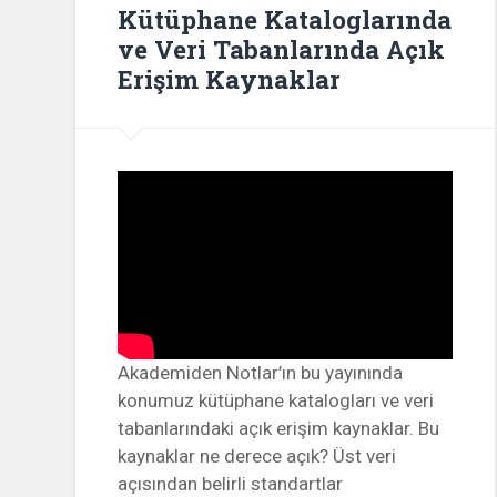
Kütüphane Kataloglarında
ve Veri Tabanlarında Açık
Erişim Kaynaklar
Akademiden Notlar’ın bu yayınında
konumuz kütüphane katalogları ve veri
tabanlarındaki açık erişim kaynaklar. Bu
kaynaklar ne derece açık? Üst veri
açısından belirli standartlar