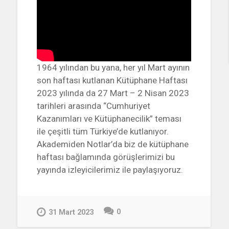
1964 yılından bu yana, her yıl Mart ayının
son haftası kutlanan Kütüphane Haftası
2023 yılında da 27 Mart – 2 Nisan 2023
tarihleri arasında “Cumhuriyet
Kazanımları ve Kütüphanecilik” teması
ile çeşitli tüm Türkiye’de kutlanıyor.
Akademiden Notlar’da biz de kütüphane
haftası bağlamında görüşlerimizi bu
yayında izleyicilerimiz ile paylaşıyoruz.
0
31 Mart 2023