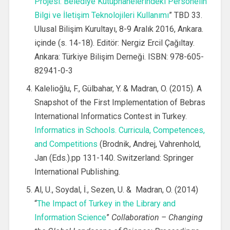
Projesi: Belediye Kütüphanelerindeki Personelin
Bilgi ve İletişim Teknolojileri Kullanımı
” TBD 33.
Ulusal Bilişim Kurultayı, 8-9 Aralık 2016, Ankara.
içinde (s. 14-18). Editör: Nergiz Ercil Çağıltay.
Ankara: Türkiye Bilişim Derneği. ISBN: 978-605-
82941-0-3
Kalelioğlu, F., Gülbahar, Y. & Madran, O. (2015). A
Snapshot of the First Implementation of Bebras
International Informatics Contest in Turkey.
Informatics in Schools. Curricula, Competences,
and Competitions
(Brodnik, Andrej, Vahrenhold,
Jan (Eds.).pp 131-140. Switzerland: Springer
International Publishing.
Al, U., Soydal, İ., Sezen, U. & Madran, O. (2014)
“
The Impact of Turkey in the Library and
Information Science
”
Collaboration – Changing