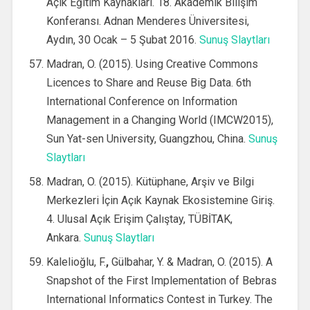
Açık Eğitim Kaynakları. 18. Akademik Bilişim
Konferansı. Adnan Menderes Üniversitesi,
Aydın, 30 Ocak – 5 Şubat 2016.
Sunuş Slaytları
Madran, O. (2015). Using Creative Commons
Licences to Share and Reuse Big Data. 6th
International Conference on Information
Management in a Changing World (IMCW2015),
Sun Yat-sen University, Guangzhou, China.
Sunuş
Slaytları
Madran, O. (2015). Kütüphane, Arşiv ve Bilgi
Merkezleri İçin Açık Kaynak Ekosistemine Giriş.
4. Ulusal Açık Erişim Çalıştay, TÜBİTAK,
Ankara.
Sunuş Slaytları
Kalelioğlu, F.
,
Gülbahar, Y. & Madran, O. (2015). A
Snapshot of the First Implementation of Bebras
International Informatics Contest in Turkey. The