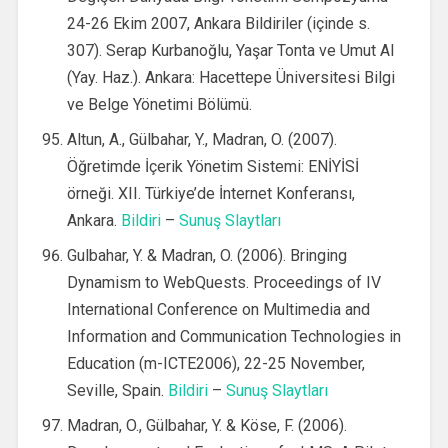
24-26 Ekim 2007, Ankara Bildiriler (içinde s.
307). Serap Kurbanoğlu, Yaşar Tonta ve Umut Al
(Yay. Haz.). Ankara: Hacettepe Üniversitesi Bilgi
ve Belge Yönetimi Bölümü.
Altun, A., Gülbahar, Y., Madran, O. (2007).
Öğretimde İçerik Yönetim Sistemi: ENİYİSİ
örneği. XII. Türkiye’de İnternet Konferansı,
Ankara.
Bildiri
–
Sunuş Slaytları
Gulbahar, Y. & Madran, O. (2006). Bringing
Dynamism to WebQuests. Proceedings of IV
International Conference on Multimedia and
Information and Communication Technologies in
Education (m-ICTE2006), 22-25 November,
Seville, Spain.
Bildiri
–
Sunuş Slaytları
Madran, O., Gülbahar, Y. & Köse, F. (2006).