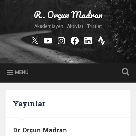
İçeriğe
geç
R. Orçun Madran
Ara
Akademisyen | Aktivist | Triatlet
Twitter
YouTube
Instagram
Facebook
Linkedin
Strava
MENÜ
Yayınlar
Dr. Orçun Madran