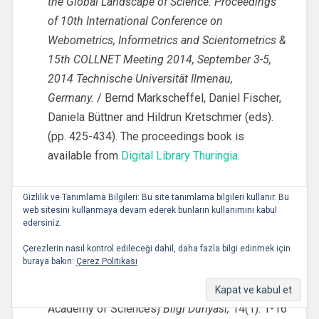
the Global Landscape of Science: Proceedings
of 10th International Conference on
Webometrics, Informetrics and Scientometrics &
15th COLLNET Meeting 2014, September 3-5,
2014 Technische Universität Ilmenau,
Germany.
/ Bernd Markscheffel, Daniel Fischer,
Daniela Büttner and Hildrun Kretschmer (eds).
(pp. 425-434). The proceedings book is
available from
Digital Library Thuringia
.
Makaleler
Gizlilik ve Tanımlama Bilgileri: Bu site tanımlama bilgileri kullanır. Bu
web sitesini kullanmaya devam ederek bunların kullanımını kabul
edersiniz.
Al, U. & Madran, O. (2013). “
Açık Ders
Çerezlerin nasıl kontrol edileceği dahil, daha fazla bilgi edinmek için
Malzemelerine Genel Bakış: Türkiye Bilimler
buraya bakın:
Çerez Politikası
Akademisi Örneği
” (An Overview to Open
Courseware: An Example of the Turkish
Academy of Sciences)
Bilgi Dünyası,
14(1): 1-16