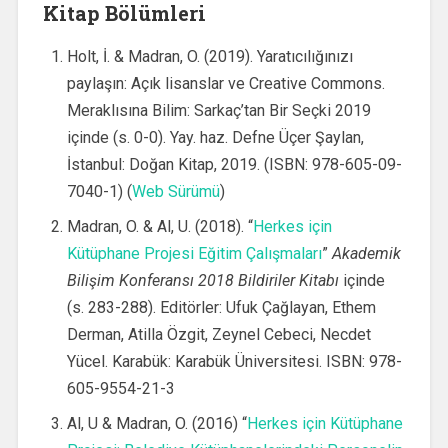
Kitap Bölümleri
Holt, İ. & Madran, O. (2019). Yaratıcılığınızı
paylaşın: Açık lisanslar ve Creative Commons.
Meraklısına Bilim: Sarkaç’tan Bir Seçki 2019
içinde (s. 0-0). Yay. haz. Defne Üçer Şaylan,
İstanbul: Doğan Kitap, 2019. (ISBN: 978-605-09-
7040-1) (
Web Sürümü
)
Madran, O. & Al, U. (2018). “
Herkes için
Kütüphane Projesi Eğitim Çalışmaları
”
Akademik
Bilişim Konferansı 2018 Bildiriler Kitabı
içinde
(s. 283-288). Editörler: Ufuk Çağlayan, Ethem
Derman, Atilla Özgit, Zeynel Cebeci, Necdet
Yücel. Karabük: Karabük Üniversitesi. ISBN: 978-
605-9554-21-3
Al, U & Madran, O. (2016) “
Herkes için Kütüphane