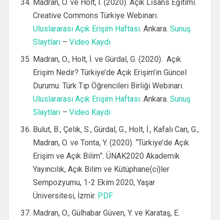
Madran, O. ve Holt, İ. (2020). Açık Lisans Eğitimi.
Creative Commons Türkiye Webinarı.
Uluslararası Açık Erişim Haftası
. Ankara.
Sunuş
Slaytları
–
Video Kaydı
Madran, O., Holt, İ. ve Gürdal, G. (2020). Açık
Erişim Nedir? Türkiye’de Açık Erişim’in Güncel
Durumu. Türk Tıp Öğrencileri Birliği Webinarı.
Uluslararası Açık Erişim Haftası
. Ankara.
Sunuş
Slaytları
–
Video Kaydı
Bulut, B., Çelik, S., Gürdal, G., Holt, İ., Kafalı Can, G.,
Madran, O. ve Tonta, Y. (2020). “Türkiye’de Açık
Erişim ve Açık Bilim”. ÜNAK2020 Akademik
Yayıncılık, Açık Bilim ve Kütüphane(ci)ler
Sempozyumu, 1-2 Ekim 2020, Yaşar
Üniversitesi, İzmir.
PDF
Madran, O., Gülhabar Güven, Y. ve Karataş, E.