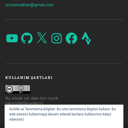
orcunmadran@gmail.com
YouTube
GitHub
X
Instagram
Facebook
Strava
KULLANIM ŞARTLARI
Bu sitede yer alan tüm içerik
(aksi belirtilmedikçe)
Creative Commons Atıf 4.0
Gizlilik ve Tanımlama Bilgileri: Bu site tanımlama bilgileri kullanır. Bu
ile lisanslanmıştır.
web sitesini kullanmaya devam ederek bunların kullanımını kabul
edersiniz.