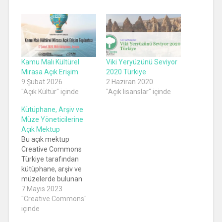
Kamu Malı Kültürel
Viki Yeryüzünü Seviyor
Mirasa Açık Erişim
2020 Türkiye
9 Şubat 2026
2 Haziran 2020
"Açık Kültür" içinde
"Açık lisanslar" içinde
Kütüphane, Arşiv ve
Müze Yöneticilerine
Açık Mektup
Bu açık mektup
Creative Commons
Türkiye tarafından
kütüphane, arşiv ve
müzelerde bulunan
kamu malı statüsüne
7 Mayıs 2023
sahip eserlerin
"Creative Commons"
kamunun erişimine
içinde
açılması için yazılmıştır.