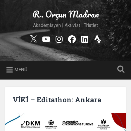
İçeriğe
geç
R. Orçun Madran
Ara
Akademisyen | Aktivist | Triatlet
Twitter
YouTube
Instagram
Facebook
Linkedin
Strava
MENÜ
VİKİ – Editathon: Ankara