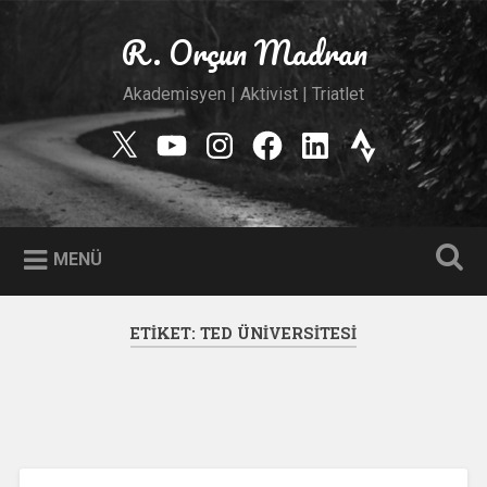
İçeriğe
geç
R. Orçun Madran
Ara
Akademisyen | Aktivist | Triatlet
Twitter
YouTube
Instagram
Facebook
Linkedin
Strava
MENÜ
ETIKET:
TED ÜNIVERSITESI