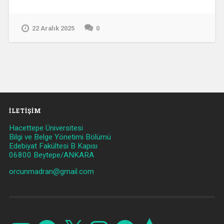
22 Aralık 2025
0
İLETIŞIM
Hacettepe Üniversitesi
Bilgi ve Belge Yönetimi Bölümü
Edebiyat Fakültesi B Kapısı
06800 Beytepe/ANKARA
orcunmadran@gmail.com
YouTube
GitHub
X
Instagram
Facebook
Strava