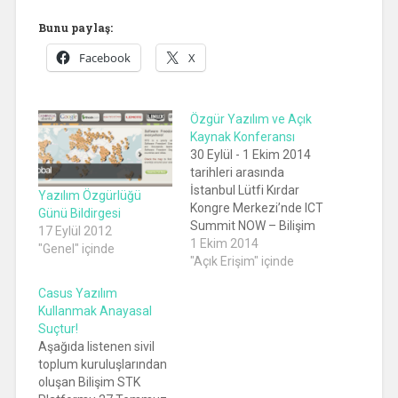
Bunu paylaş:
Facebook
X
Özgür Yazılım ve Açık
Kaynak Konferansı
30 Eylül - 1 Ekim 2014
tarihleri arasında
İstanbul Lütfi Kırdar
Yazılım Özgürlüğü
Kongre Merkezi’nde ICT
Günü Bildirgesi
Summit NOW – Bilişim
17 Eylül 2012
Zirvesi’14
1 Ekim 2014
"Genel" içinde
düzenlenmekte. Bu
"Açık Erişim" içinde
sene etkinlik
Casus Yazılım
kapsamında Özgür
Kullanmak Anayasal
Yazılım ve Açık Kaynak
Suçtur!
Konferansı, Alternatif
Aşağıda listenen sivil
Bilişim Derneği ve Linux
toplum kuruluşlarından
Kullanıcılar Derneği'nin
oluşan Bilişim STK
desteğinde