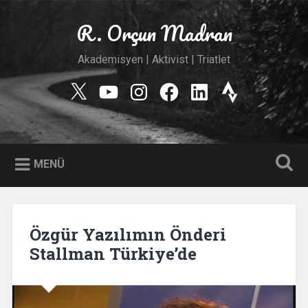
İçeriğe
geç
R. Orçun Madran
Ara
Akademisyen | Aktivist | Triatlet
Twitter
YouTube
Instagram
Facebook
Linkedin
Strava
MENÜ
Özgür Yazılımın Önderi
Stallman Türkiye’de