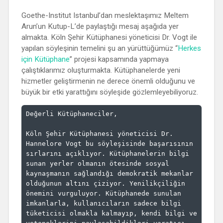
Goethe-Institut Istanbul’dan meslektaşımız Meltem
Arun’un Kutup-L’de paylaştığı mesaj aşağıda yer
almakta. Köln Şehir Kütüphanesi yöneticisi Dr. Vogt ile
yapılan söyleşinin temelini şu an yürüttüğümüz “
Herkes
için Kütüphane
” projesi kapsamında yapmaya
çalıştıklarımız oluşturmakta. Kütüphanelerde yeni
hizmetler geliştirmenin ne derece önemli olduğunu ve
büyük bir etki yarattığını söyleşide gözlemleyebiliyoruz.
Değerli Kütüphaneciler,

Köln Şehir Kütüphanesi yöneticisi Dr. 
Hannelore Vogt bu söyleşisinde başarısının 
sırlarını açıklıyor. Kütüphanelerin bilgi 
sunan yerler olmanın ötesinde sosyal 
kaynaşmanın sağlandığı demokratik mekanlar 
olduğunun altını çiziyor. Yenilikçiliğin 
önemini vurguluyor. Kütüphanede sunulan 
imkanlarla, kullanıcıların sadece bilgi 
tüketicisi olmakla kalmayıp, kendi bilgi ve 