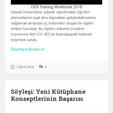
OER Training Workbook 2018
Hawaii Üniversitesi, yüksek öğretimdeki öğretim
elemanlarının açık ders kaynakları geliştirebilmelerini
sağlamak amacıyla üç bölümden oluşan bir eğitim
rehberi hazırladı. Bu eğitim rehberini Creative
Commons Atıf (CC-BY) ile lisanslayarak herkesin
erişimine sundu.
“Hawaii
Okumaya devam et
Üniversitesi
Açık
Eğitim
1 Ekim 2018
0
Kaynakları
Eğitimi”
Söyleşi: Yeni Kütüphane
Konseptlerinin Başarısı