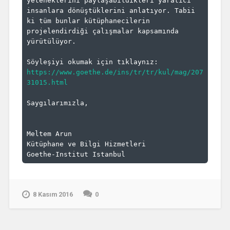
yeteneklerini paylaşabildikleri yaratıcı 
insanlara dönüştüklerini anlatıyor. Tabii 
ki tüm bunlar kütüphanecilerin 
projelendirdiği çalışmalar kapsamında 
yürütülüyor.

Söyleşiyi okumak için tıklaynız: 
https://www.goethe.de/ins/tr/tr/kul/mag/207
31015.html
Saygılarımızla,

Meltem Arun

Kütüphane ve Bilgi Hizmetleri

Goethe-Institut Istanbul
8 Kasım 2016
0