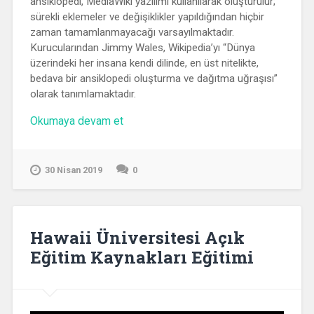
ansiklopedi, MediaWiki yazılımı kullanılarak oluşturulur;
sürekli eklemeler ve değişiklikler yapıldığından hiçbir
zaman tamamlanmayacağı varsayılmaktadır.
Kurucularından Jimmy Wales, Wikipedia’yı “Dünya
üzerindeki her insana kendi dilinde, en üst nitelikte,
bedava bir ansiklopedi oluşturma ve dağıtma uğraşısı”
olarak tanımlamaktadır.
“Wikipedia’yı
Okumaya devam et
Özgür
Bırak!”
30 Nisan 2019
0
Hawaii Üniversitesi Açık
Eğitim Kaynakları Eğitimi