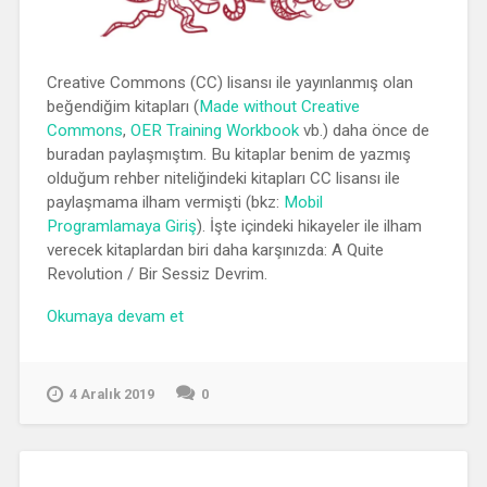
Creative Commons (CC) lisansı ile yayınlanmış olan
beğendiğim kitapları (
Made without Creative
Commons
,
OER Training Workbook
vb.) daha önce de
buradan paylaşmıştım. Bu kitaplar benim de yazmış
olduğum rehber niteliğindeki kitapları CC lisansı ile
paylaşmama ilham vermişti (bkz:
Mobil
Programlamaya Giriş
). İşte içindeki hikayeler ile ilham
verecek kitaplardan biri daha karşınızda: A Quite
Revolution / Bir Sessiz Devrim.
“Kitap:
Okumaya devam et
A
Quite
Revolution”
4 Aralık 2019
0