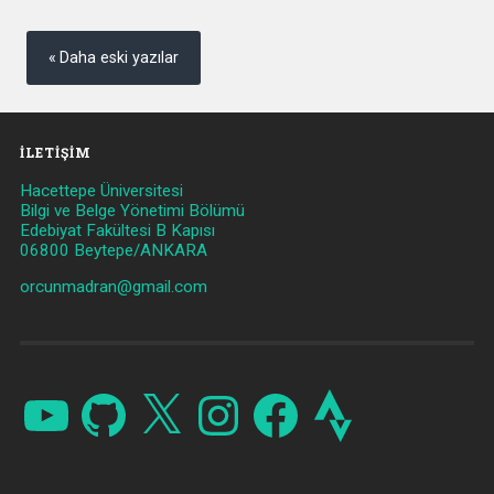
Yazı
gezinmesi
Daha eski yazılar
İLETIŞIM
Hacettepe Üniversitesi
Bilgi ve Belge Yönetimi Bölümü
Edebiyat Fakültesi B Kapısı
06800 Beytepe/ANKARA
orcunmadran@gmail.com
YouTube
GitHub
X
Instagram
Facebook
Strava