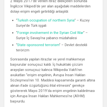
2 Mayıs 2017’de verilen itiraz dilekçeleri sonunda
İngilizce Vikipedi’de yer alan aşağıdaki maddelerden
dolayı erişim engeli getirildiği anlaşıldı:
“
Turkish occupation of northern Syria
” – Kuzey
Suriye’de Türk işgali
“
Foreign involvement in the Syrian Civil War
” –
Suriye İç Savaşı’na yabancı müdahalesi
“
State-sponsored terrorism
” – Devlet destekli
terörizm
Sonrasında yapılan itirazlar ve yerel mahkemeye
başvurular sonuçsuz kaldı. İç hukuktaki çözüm
arayışları sonuçsuz kalınca Wikipedia Vakfı’nın
avukatları “erişim engelinin, Avrupa İnsan Hakları
Sözleşmesi’nin 10. Maddesi kapsamında garanti altına
alınan ifade özgürlüğünü ihlal etmesini” gerekçe
göstererek Mayıs 2019’da erişim engelinin kaldırılması
için Avrupa İnsan Hakları Mahkemesi’ne (AİHM)
başvurdu.