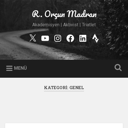
İçeriğe
geç
R. Orçun Madran
Ara
Akademisyen | Aktivist | Triatlet
Twitter
YouTube
Instagram
Facebook
Linkedin
Strava
MENÜ
KATEGORI:
GENEL