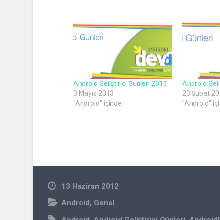
Android Geliştirici Günleri 2013
Android Geliş
3 Mayıs 2013
23 Şubat 20
"Android" içinde
"Android" iç
13 Haziran 2012
Android
,
Genel
Android
,
Android Geliştirici Günleri
,
Android