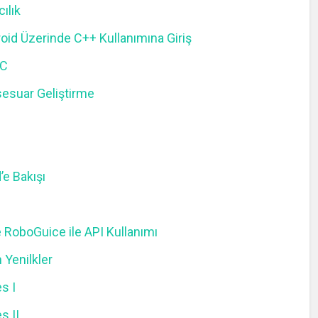
ılık
oid Üzerinde C++ Kullanımına Giriş
FC
esuar Geliştirme
’e Bakışı
RoboGuice ile API Kullanımı
 Yenilkler
s I
s II