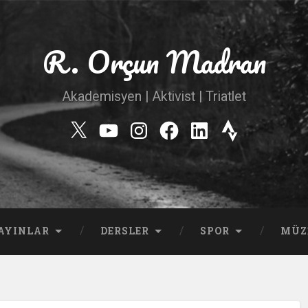
R. Orçun Madran
Akademisyen | Aktivist | Triatlet
Twitter
YouTube
Instagram
Facebook
Linkedin
Strava
AYINLAR
DERSLER
SPOR
MÜZ