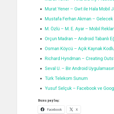
Murat Yener – Gwt ile Hala Mobil 
Mustafa Ferhan Akman – Gelecek 
M. Özlü – M. E. Ayar – Mobil Rekl
Orçun Madran – Android Tabanlı Eğ
Osman Köycü – Açık Kaynak Kodlu 
Richard Hyndman – Creating Outs
Seval U. – Bir Android Uygulaması
Türk Telekom Sunum
Yusuf Selçuk – Facebook ve Google
Bunu paylaş:
Facebook
X