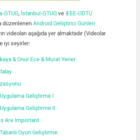
ra-GTUG
,
İstanbul-GTUG
ve
IEEE-ODTÜ
şa düzenlenen
Android Geliştirici Günleri
n videoları aşağıda yer almaktadır (Videolar
 iyi seyirler:
kaya & Onur Ece & Murat Yener
talay
izasyonu
Uygulama Geliştirme I
Uygulama Geliştirme II
s Are Important
 Tabanlı Oyun Geliştirme