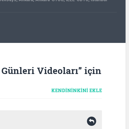
 Günleri Videoları
” için
KENDININKINI EKLE