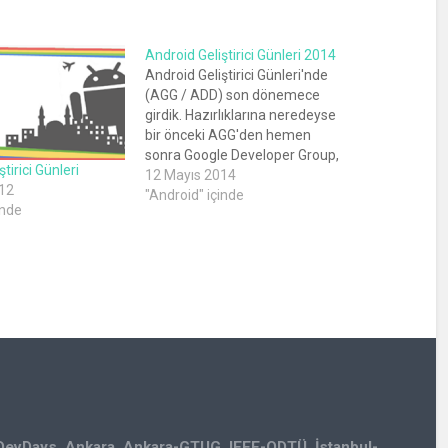
Android Geliştirici Günleri 2014
Android Geliştirici Günleri'nde
(AGG / ADD) son dönemece
girdik. Hazırlıklarına neredeyse
bir önceki AGG'den hemen
sonra Google Developer Group,
tirici Günleri
Ankara (GDG Ankara) olarak
12 Mayıs 2014
12
başladığımız etkinliğe bu yıl da
"Android" içinde
inde
ODTÜ Kültür ve Kongre Merkezi
16-17 Mayıs 2014 tarihleri
arasında ev sahipliği yapacak.
Android Geliştici Günleri
Hakkında AGG, dünyaya ve
Türkiye'ye değer…
DevDays
,
Ankara
,
Ankara-GTUG
,
IEEE-ODTÜ
,
İstanbul-