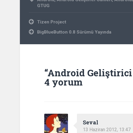
GTUG
Yazı
Tizen Project
gezinmesi
BigBlueButton 0.8 Sürümü Yayında
“
Android Geliştirici
4 yorum
Seval
13 Haziran 2012, 13:47