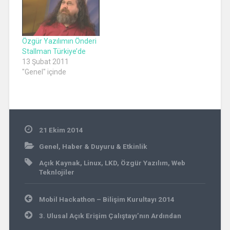
Sunumlar: Canlı Yayın
Kayıtları Bölüm 1 (Yaşar
Tonta) Web 2.0
Teknolojilerine Genel
Özgür Yazılımın Önderi
Bakış Kütüphanelerde
Stallman Türkiye’de
Web 2.0 Teknolojileri ve
13 Şubat 2011
Uygulamaları Bölüm 2
"Genel" içinde
(Orçun Madran, Umut
Al) E-öğrenme E-
Yayıncılık E-pazarlama
Bölüm 3…
21 Ekim 2014
Genel
,
Haber & Duyuru & Etkinlik
Açık Kaynak
,
Linux
,
LKD
,
Özgür Yazılım
,
Web
Teknlojiler
Yazı
Mobil Hackathon – Bilişim Kurultayı 2014
gezinmesi
3. Ulusal Açık Erişim Çalıştayı’nın Ardından