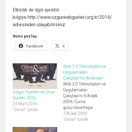
Etkinlik ile ilgili ayrıntılı
bilgiye http://www.ozgurwebgunleri.org.tr/2014/
adresinden ulaşabilirsiniz.
Bunu paylaş:
Facebook
X
Web 2.0 Teknolojileri ve
Uygulamaları
Çalıştayı’nın Ardından
Web 2.0 Teknolojileri ve
Uygulamaları
Özgür Yazılım ve Linux
Çalıştayı'nı 4 Aralık
Günleri 2016
2009, Cuma
24 Mart 2016
günü Hacettepe
"Genel" içinde
Üniversitesi Beytepe
7 Aralık 2009
kampüsünde
"Genel" içinde
düzenledik. Çalıştay
Canlı Yayın Kaydı ve