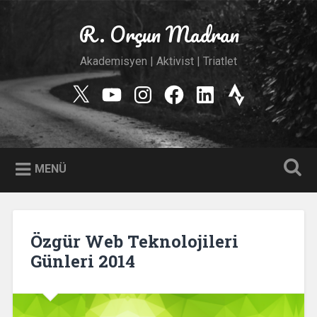
İçeriğe
geç
R. Orçun Madran
Ara
Akademisyen | Aktivist | Triatlet
Twitter
YouTube
Instagram
Facebook
Linkedin
Strava
MENÜ
Özgür Web Teknolojileri
Günleri 2014