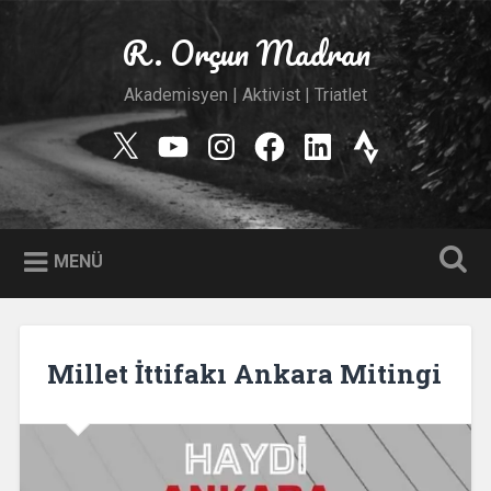
İçeriğe
geç
R. Orçun Madran
Ara
Akademisyen | Aktivist | Triatlet
Twitter
YouTube
Instagram
Facebook
Linkedin
Strava
MENÜ
Millet İttifakı Ankara Mitingi