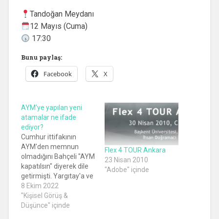
Tandoğan Meydanı
12 Mayıs (Cuma)
17:30
Bunu paylaş:
Facebook
X
AYM’ye yapılan yeni
atamalar ne ifade
ediyor?
Cumhur ittifakının
AYM'den memnun
Flex 4 TOUR Ankara
olmadığını Bahçeli "AYM
23 Nisan 2010
kapatılsın" diyerek dile
"Adobe" içinde
getirmişti. Yargıtay'a ve
Sayıştay'a yapılan
8 Ekim 2022
atamalar ve buraların
"Kişisel Görüş &
kontenjanı ile AYM'ye
Düşünce" içinde
yapılan yeni atamalar