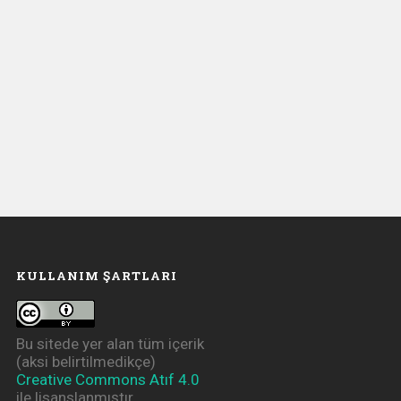
KULLANIM ŞARTLARI
Bu sitede yer alan tüm içerik
(aksi belirtilmedikçe)
Creative Commons Atıf 4.0
ile lisanslanmıştır.