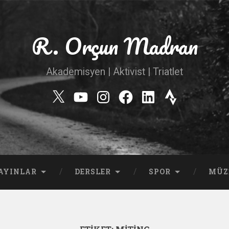
R. Orçun Madran
Akademisyen | Aktivist | Triatlet
Twitter
YouTube
Instagram
Facebook
Linkedin
Strava
AYINLAR
DERSLER
SPOR
MÜZ