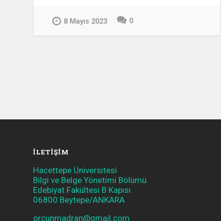
0
8 Mayıs 2023
İLETIŞIM
Hacettepe Üniversitesi
Bilgi ve Belge Yönetimi Bölümü
Edebiyat Fakültesi B Kapısı
06800 Beytepe/ANKARA
orcunmadran@gmail.com