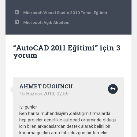
Yazı
Microsoft Visual Studio 2010 Temel Eğitimi
gezinmesi
Microsoft Açık Akademi
“
AutoCAD 2011 Eğitimi
” için 3
yorum
AHMET DUGUNCU
15 Haziran 2013, 02:55
Iyi gunler,
Ben harita muhendisiyim ,calistigim firmalarda
hep projeler genellikle autocad ortaminda oldugu
icin bilen arkadaslardan destek alarak belirli bir
konuma geldim ama tabii duzgun bir temelin