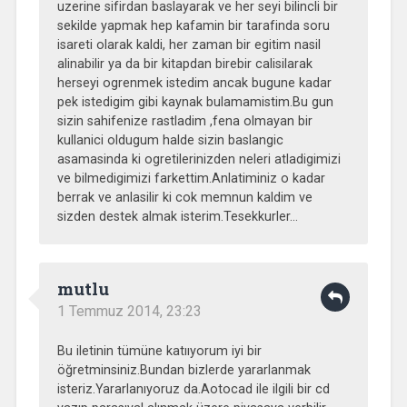
uzerine sifirdan baslayarak ve her seyi bilincli bir
sekilde yapmak hep kafamin bir tarafinda soru
isareti olarak kaldi, her zaman bir egitim nasil
alinabilir ya da bir kitapdan birebir calisilarak
herseyi ogrenmek istedim ancak bugune kadar
pek istedigim gibi kaynak bulamamistim.Bu gun
sizin sahifenize rastladim ,fena olmayan bir
kullanici oldugum halde sizin baslangic
asamasinda ki ogretilerinizden neleri atladigimizi
ve bilmedigimizi farkettim.Anlatiminiz o kadar
berrak ve anlasilir ki cok memnun kaldim ve
sizden destek almak isterim.Tesekkurler…
mutlu
1 Temmuz 2014, 23:23
Bu iletinin tümüne katııyorum iyi bir
öğretminsiniz.Bundan bizlerde yararlanmak
isteriz.Yararlanıyoruz da.Aotocad ile ilgili bir cd