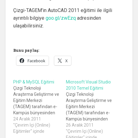
Çizgi-TAGEM’in AutoCAD 2011 eğitimi ile ilgili
ayrıntılı bilgiye
goo.gl/zwEzq
adresinden
ulaşabilirsiniz.
Bunu paylaş:
Facebook
X
PHP & MySQL Eğitimi
Microsoft Visual Studio
Çizgi Teknoloji
2010 Temel Eğitimi
Araştırma Geliştirme ve
Çizgi Teknoloji
Eğitim Merkezi
Araştırma Geliştirme ve
(TAGEM) tarafından e-
Eğitim Merkezi
Kampüs bünyesinden
(TAGEM) tarafından e-
oluşturulan Eğitim
24 Aralık 2011
Kampüs bünyesinden
Serisinden PHP &
"Çevrim İçi (Online)
oluşturulan Eğitim
26 Aralık 2011
MySQL eğitimi
Eğitimler" içinde
Serisinden PHP &
"Çevrim İçi (Online)
YouTube'da yayında.
MySQL
Eğitimler" içinde