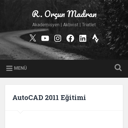
İçeriğe
geç
R. Orçun Madran
Ara
Akademisyen | Aktivist | Triatlet
Twitter
YouTube
Instagram
Facebook
Linkedin
Strava
MENÜ
AutoCAD 2011 Eğitimi