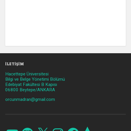
İLETIŞIM
Hacettepe Üniversitesi
Bilgi ve Belge Yönetimi Bölümü
Edebiyat Fakültesi B Kapısı
06800 Beytepe/ANKARA
orcunmadran@gmail.com
YouTube
GitHub
X
Instagram
Facebook
Strava