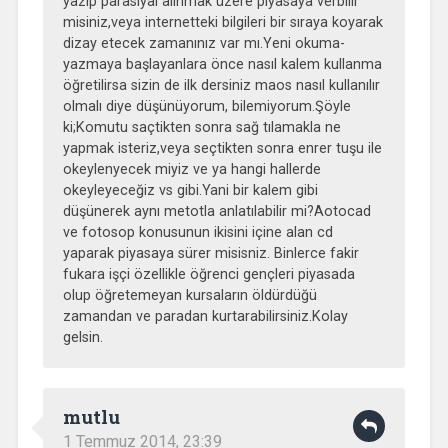
yazıp parasıyal alınmak üzere piyasaya verbilir
misiniz,veya internetteki bilgileri bir sıraya koyarak
dizay etecek zamanınız var mı.Yeni okuma-
yazmaya başlayanlara önce nasıl kalem kullanma
öğretilirsa sizin de ilk dersiniz maos nasıl kullanılır
olmalı diye düşünüyorum, bilemiyorum.Şöyle
ki;Komutu saçtikten sonra sağ tılamakla ne
yapmak isteriz,veya seçtikten sonra enrer tuşu ile
okeylenyecek miyiz ve ya hangi hallerde
okeyleyeceğiz vs gibi.Yani bir kalem gibi
düşünerek aynı metotla anlatılabilir mi?Aotocad
ve fotosop konusunun ikisini içine alan cd
yaparak piyasaya sürer misisniz. Binlerce fakir
fukara işçi özellikle öğrenci gençleri piyasada
olup öğretemeyan kursaların öldürdüğü
zamandan ve paradan kurtarabilirsiniz.Kolay
gelsin.
mutlu
1 Temmuz 2014, 23:39