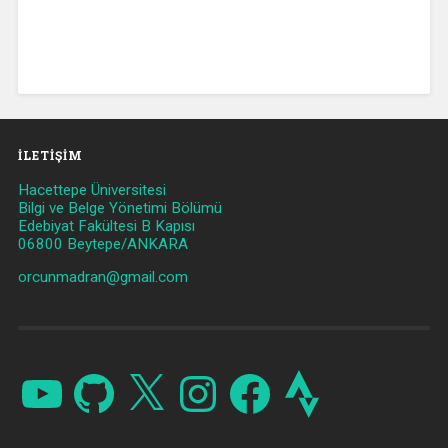
İLETIŞIM
Hacettepe Üniversitesi
Bilgi ve Belge Yönetimi Bölümü
Edebiyat Fakültesi B Kapısı
06800 Beytepe/ANKARA
orcunmadran@gmail.com
YouTube
GitHub
X
Instagram
Facebook
Strava