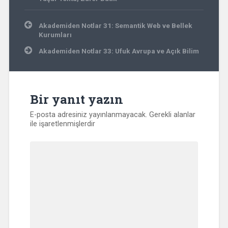
Yazı
Akademiden Notlar 31: Semantik Web ve Bellek
gezinmesi
Kurumları
Akademiden Notlar 33: Ufuk Avrupa ve Açık Bilim
Bir yanıt yazın
E-posta adresiniz yayınlanmayacak.
Gerekli alanlar
ile işaretlenmişlerdir