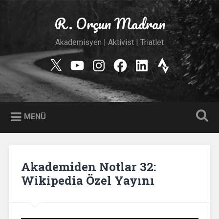
İçeriğe
geç
R. Orçun Madran
Ara
Akademisyen | Aktivist | Triatlet
Twitter
YouTube
Instagram
Facebook
Linkedin
Strava
MENÜ
Akademiden Notlar 32:
Wikipedia Özel Yayını