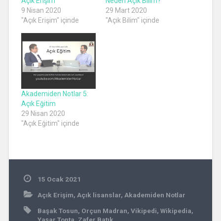
Açık Erişim
Neden Açık Bilim?
9 Nisan 2020
29 Mart 2020
"Açık Erişim" içinde
"Açık Bilim" içinde
Akademiden Notlar 5:
Açık Eğitim
29 Nisan 2020
"Açık Eğitim" içinde
15 Ocak 2021
Açık Erişim
,
Açık lisanslar
,
Akademiden Notlar
Başak Tosun
,
Orçun Madran
,
Vikipedi
,
Wikipedia
,
Yaşar Tonta
,
Zafer Batık