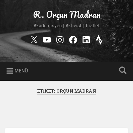
İçeriğe
geç
R. Orçun Madran
Ara
Akademisyen | Aktivist | Triatlet
Twitter
YouTube
Instagram
Facebook
Linkedin
Strava
MENÜ
ETIKET:
ORÇUN MADRAN