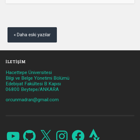
Yazı
gezinmesi
Daha eski yazılar
İLETIŞIM
Hacettepe Üniversitesi
Bilgi ve Belge Yönetimi Bölümü
Edebiyat Fakültesi B Kapısı
06800 Beytepe/ANKARA
orcunmadran@gmail.com
YouTube
GitHub
X
Instagram
Facebook
Strava