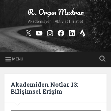
İçeriğe
geç
R. Orçun Madran
Ara
Akademisyen | Aktivist | Triatlet
Twitter
YouTube
Instagram
Facebook
Linkedin
Strava
MENÜ
Akademiden Notlar 13:
Bilişimsel Erişim