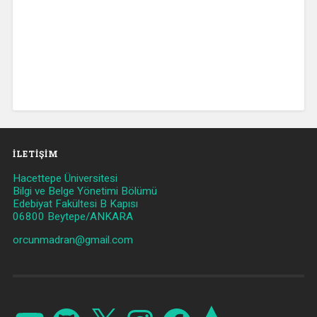
İLETIŞIM
Hacettepe Üniversitesi
Bilgi ve Belge Yönetimi Bölümü
Edebiyat Fakültesi B Kapısı
06800 Beytepe/ANKARA
orcunmadran@gmail.com
YouTube
GitHub
X
Instagram
Facebook
Strava