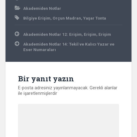
Akademiden Notlar
Bilgiye Erişim
,
Orçun Madran
,
Yaşar Tonta
Yazı
Akademiden Notlar 12: Erişim, Erişim, Erişim
gezinmesi
Akademiden Notlar 14: Tekil ve Kalıcı Yazar ve
Eser Numaraları
Bir yanıt yazın
E-posta adresiniz yayınlanmayacak.
Gerekli alanlar
ile işaretlenmişlerdir