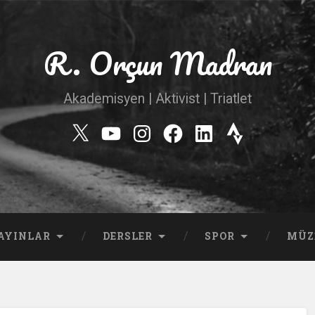
R. Orçun Madran
Akademisyen | Aktivist | Triatlet
Twitter
YouTube
Instagram
Facebook
Linkedin
Strava
AYINLAR
DERSLER
SPOR
MÜZ