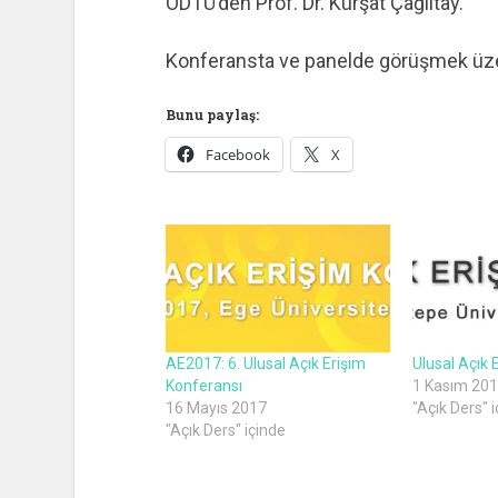
ODTÜ’den Prof. Dr. Kürşat Çağıltay.
Konferansta ve panelde görüşmek üz
Bunu paylaş:
Facebook
X
AE2017: 6. Ulusal Açık Erişim
Ulusal Açık 
Konferansı
1 Kasım 20
16 Mayıs 2017
"Açık Ders" 
"Açık Ders" içinde