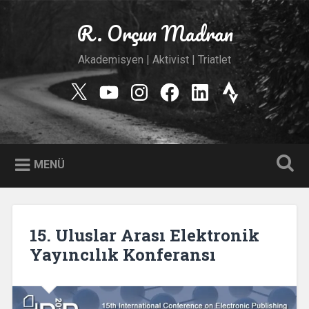
İçeriğe
geç
R. Orçun Madran
Ara
Akademisyen | Aktivist | Triatlet
Twitter
YouTube
Instagram
Facebook
Linkedin
Strava
MENÜ
15. Uluslar Arası Elektronik
Yayıncılık Konferansı