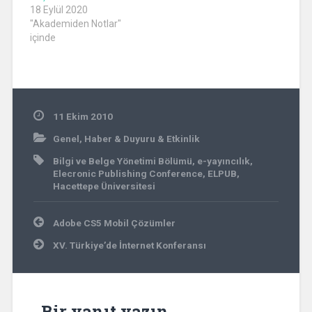
18 Eylül 2020
"Akademiden Notlar"
içinde
11 Ekim 2010
Genel
,
Haber & Duyuru & Etkinlik
Bilgi ve Belge Yönetimi Bölümü
,
e-yayıncılık
,
Elecronic Publishing Conference
,
ELPUB
,
Hacettepe Üniversitesi
Yazı
Adobe CS5 Mobil Çözümler
gezinmesi
XV. Türkiye’de İnternet Konferansı
Bir yanıt yazın