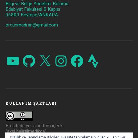
Bilgi ve Belge Yönetimi Bölümü
Edebiyat Fakültesi B Kapısı
06800 Beytepe/ANKARA
orcunmadran@gmail.com
YouTube
GitHub
X
Instagram
Facebook
Strava
KULLANIM ŞARTLARI
Bu sitede yer alan tüm içerik
(aksi belirtilmedikçe)
Creative Commons Atıf 4.0
Gizlilik ve Tanımlama Bilgileri: Bu site tanımlama bilgileri kullanır. Bu