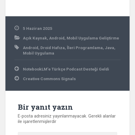
ticari amaçla
kullanılabilir. Google
Dokümanlar
Bağlantısı: bit.ly/mobpr
5 Haziran 2025
ogiris e-Kitap PDF
Kopyası: bit.ly/mobilpro
Açık Kaynak
,
Android
,
Mobil Uygulama Geliştirme
gpdf
Android
,
Droid Hafıza
,
İleri Programlama
,
Java
,
Mobil Uygulama
Yazı
NotebookLM’e Türkçe Podcast Desteği Geldi
gezinmesi
Creative Commons Signals
Bir yanıt yazın
E-posta adresiniz yayınlanmayacak.
Gerekli alanlar
ile işaretlenmişlerdir