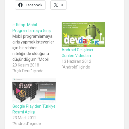
Facebook
X
e-Kitap: Mobil
Programlamaya Giriş
Mobil programlamaya
giriş yapmak isteyenler
için bir rehber
Android Geliştirici
niteliğinde olduğunu
Günleri Videoları
düşündüğüm "Mobil
13 Haziran 2012
Programlamaya Giriş"
20 Kasım 2018
"Android" içinde
e-Kitabına aşağıdaki
"Açık Ders" içinde
bağlantılardan
ulaşabilirsiniz. Bu e-
Kitap Creative
Commons Atıf 4.0
Uluslararası Lisansı ile
lisanslanmıştır.
Google Play’den Türkiye
İstenildiği gibi
Resmi Açılışı
çoğaltılabilir,
23 Mart 2012
paylaşılabilir, üzerinde
"Android" içinde
değişiklik yapılabilir ve