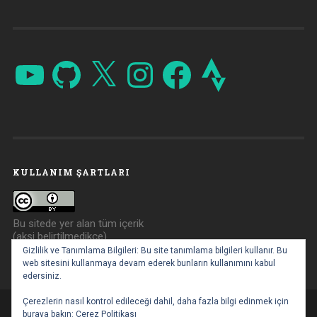
YouTube
GitHub
X
Instagram
Facebook
Strava
KULLANIM ŞARTLARI
Bu sitede yer alan tüm içerik
(aksi belirtilmedikçe)
Creative Commons Atıf 4.0
Gizlilik ve Tanımlama Bilgileri: Bu site tanımlama bilgileri kullanır. Bu
ile lisanslanmıştır.
web sitesini kullanmaya devam ederek bunların kullanımını kabul
edersiniz.
Çerezlerin nasıl kontrol edileceği dahil, daha fazla bilgi edinmek için
buraya bakın:
Çerez Politikası