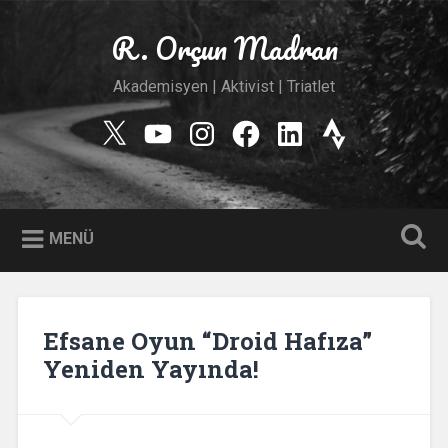
İçeriğe
geç
R. Orçun Madran
Ara
Akademisyen | Aktivist | Triatlet
Twitter
YouTube
Instagram
Facebook
Linkedin
Strava
MENÜ
Efsane Oyun “Droid Hafıza”
Yeniden Yayında!