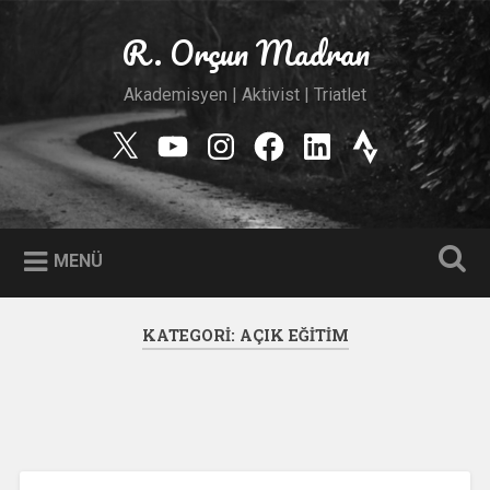
İçeriğe
geç
R. Orçun Madran
Ara
Akademisyen | Aktivist | Triatlet
Twitter
YouTube
Instagram
Facebook
Linkedin
Strava
MENÜ
KATEGORI:
AÇIK EĞITIM