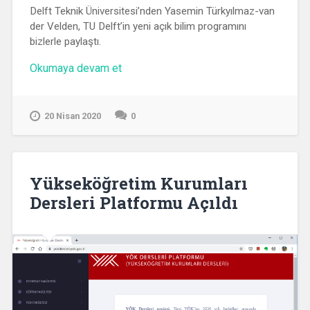
Delft Teknik Üniversitesi’nden Yasemin Türkyılmaz-van
der Velden, TU Delft’in yeni açık bilim programını
bizlerle paylaştı.
“Webinar:
Okumaya devam et
Delft
Teknik
Üniversitesi
20 Nisan 2020
0
Açık
Bilim
Programı
2020
–
Yükseköğretim Kurumları
2025”
Dersleri Platformu Açıldı