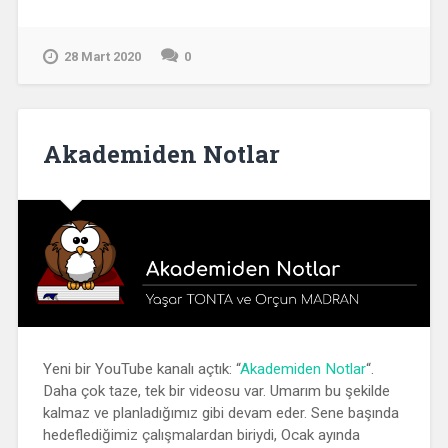
Kurumları
Dersleri
Platformu
28 Mart 2020
0
Açıldı”
Akademiden Notlar
Yeni bir YouTube kanalı açtık: “
Akademiden Notlar
“.
Daha çok taze, tek bir videosu var. Umarım bu şekilde
kalmaz ve planladığımız gibi devam eder. Sene başında
hedeflediğimiz çalışmalardan biriydi, Ocak ayında