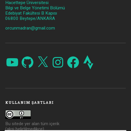
Hacettepe Üniversitesi
Bilgi ve Belge Yönetimi Bölümü
Edebiyat Fakültesi B Kapısı
06800 Beytepe/ANKARA
orcunmadran@gmail.com
YouTube
GitHub
X
Instagram
Facebook
Strava
KULLANIM ŞARTLARI
Bu sitede yer alan tüm içerik
(aksi belirtilmedikçe)