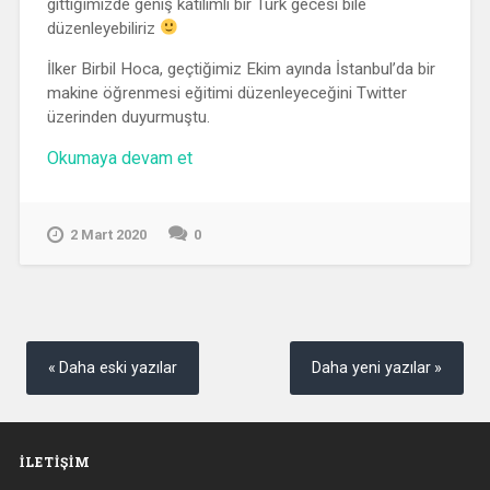
gittiğimizde geniş katılımlı bir Türk gecesi bile
düzenleyebiliriz
İlker Birbil Hoca, geçtiğimiz Ekim ayında İstanbul’da bir
makine öğrenmesi eğitimi düzenleyeceğini Twitter
üzerinden duyurmuştu.
“İlker
Okumaya devam et
Birbil’den
Makine
Öğrenmesine
2 Mart 2020
0
Giriş
Dersi”
Yazı
gezinmesi
Daha eski yazılar
Daha yeni yazılar
İLETIŞIM