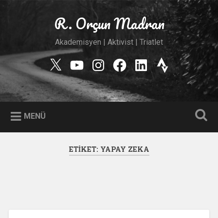
İçeriğe
geç
R. Orçun Madran
Ara
Akademisyen | Aktivist | Triatlet
Twitter
YouTube
Instagram
Facebook
Linkedin
Strava
MENÜ
ETIKET:
YAPAY ZEKA