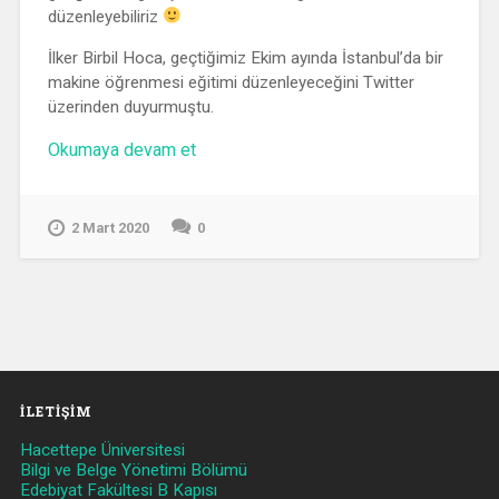
düzenleyebiliriz
İlker Birbil Hoca, geçtiğimiz Ekim ayında İstanbul’da bir
makine öğrenmesi eğitimi düzenleyeceğini Twitter
üzerinden duyurmuştu.
“İlker
Okumaya devam et
Birbil’den
Makine
Öğrenmesine
2 Mart 2020
0
Giriş
Dersi”
İLETIŞIM
Hacettepe Üniversitesi
Bilgi ve Belge Yönetimi Bölümü
Edebiyat Fakültesi B Kapısı