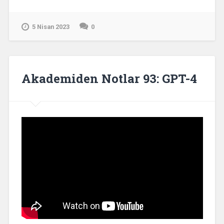
mı
kodlamasak
mı?”
5 Nisan 2023
0
Akademiden Notlar 93: GPT-4