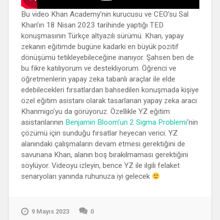
Bu video Khan Academy’nin kurucusu ve CEO’su Sal
Khan’ın 18 Nisan 2023 tarihinde yaptığı TED
konuşmasının Türkçe altyazılı sürümü. Khan, yapay
zekanın eğitimde bugüne kadarki en büyük pozitif
dönüşümü tetikleyebileceğine inanıyor. Şahsen ben de
bu fikre katılıyorum ve destekliyorum. Öğrenci ve
öğretmenlerin yapay zeka tabanlı araçlar ile elde
edebilecekleri fırsatlardan bahsedilen konuşmada kişiye
özel eğitim asistanı olarak tasarlanan yapay zeka aracı
Khanmigo’yu da görüyoruz. Özellikle YZ eğitim
asistanlarının
Benjamin Bloom’un 2 Sigma Problemi
‘nin
çözümü için sunduğu fırsatlar heyecan verici. YZ
alanındaki çalışmaların devam etmesi gerektiğini de
savunana Khan, alanın boş bırakılmaması gerektiğini
söylüyor. Videoyu izleyin, bence YZ ile ilgili felaket
senaryoları yanında ruhunuza iyi gelecek
9 Mayıs 2023
0