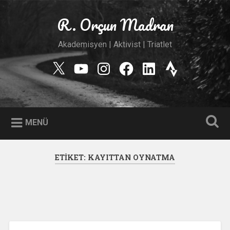
İçeriğe
geç
R. Orçun Madran
Ara
Akademisyen | Aktivist | Triatlet
Twitter
YouTube
Instagram
Facebook
Linkedin
Strava
MENÜ
ETIKET:
KAYITTAN OYNATMA