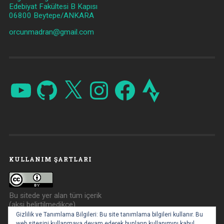
Edebiyat Fakültesi B Kapısı
06800 Beytepe/ANKARA
orcunmadran@gmail.com
YouTube
GitHub
X
Instagram
Facebook
Strava
KULLANIM ŞARTLARI
Bu sitede yer alan tüm içerik
(aksi belirtilmedikçe)
Creative Commons Atıf 4.0
Gizlilik ve Tanımlama Bilgileri: Bu site tanımlama bilgileri kullanır. Bu
ile lisanslanmıştır.
web sitesini kullanmaya devam ederek bunların kullanımını kabul