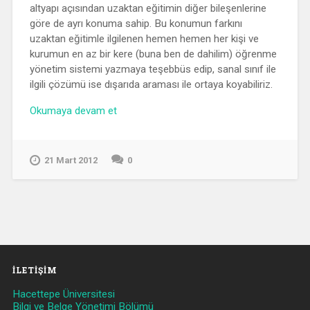
altyapı açısından uzaktan eğitimin diğer bileşenlerine
göre de ayrı konuma sahip. Bu konumun farkını
uzaktan eğitimle ilgilenen hemen hemen her kişi ve
kurumun en az bir kere (buna ben de dahilim) öğrenme
yönetim sistemi yazmaya teşebbüs edip, sanal sınıf ile
ilgili çözümü ise dışarıda araması ile ortaya koyabiliriz.
“Bigbluebutton”
Okumaya devam et
21 Mart 2012
0
İLETIŞIM
Hacettepe Üniversitesi
Bilgi ve Belge Yönetimi Bölümü