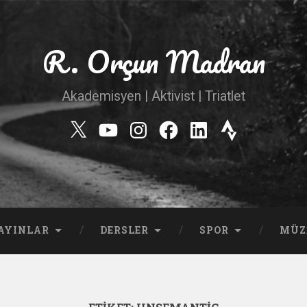
R. Orçun Madran
Akademisyen | Aktivist | Triatlet
Twitter
YouTube
Instagram
Facebook
Linkedin
Strava
AYINLAR
DERSLER
SPOR
MÜZ