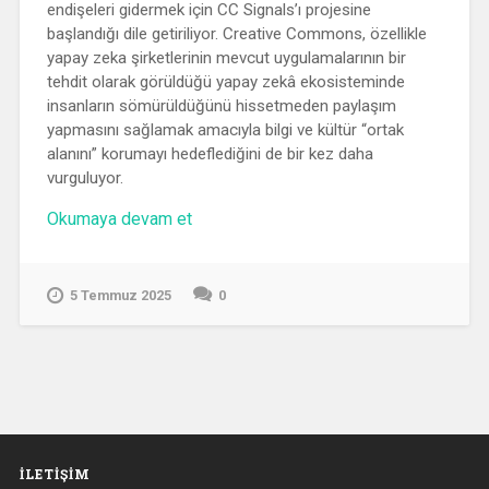
endişeleri gidermek için CC Signals’ı projesine
başlandığı dile getiriliyor. Creative Commons, özellikle
yapay zeka şirketlerinin mevcut uygulamalarının bir
tehdit olarak görüldüğü yapay zekâ ekosisteminde
insanların sömürüldüğünü hissetmeden paylaşım
yapmasını sağlamak amacıyla bilgi ve kültür “ortak
alanını” korumayı hedeflediğini de bir kez daha
vurguluyor.
“CC
Okumaya devam et
Signals
İçin
Güncelleme”
5 Temmuz 2025
0
İLETIŞIM