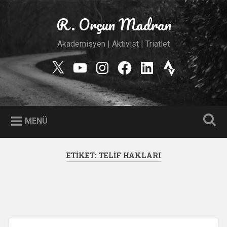
İçeriğe
geç
R. Orçun Madran
Ara
Akademisyen | Aktivist | Triatlet
Twitter
YouTube
Instagram
Facebook
Linkedin
Strava
MENÜ
ETIKET:
TELIF HAKLARI