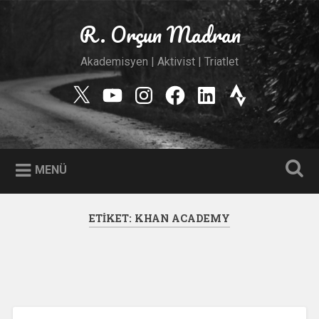
İçeriğe
geç
R. Orçun Madran
Ara
Akademisyen | Aktivist | Triatlet
Twitter
YouTube
Instagram
Facebook
Linkedin
Strava
MENÜ
ETIKET:
KHAN ACADEMY