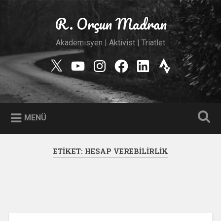
İçeriğe
geç
R. Orçun Madran
Ara
Akademisyen | Aktivist | Triatlet
Twitter
YouTube
Instagram
Facebook
Linkedin
Strava
MENÜ
ETIKET:
HESAP VEREBILIRLIK