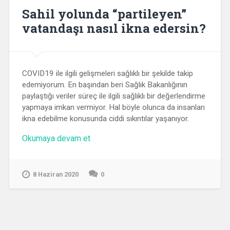
Sahil yolunda “partileyen”
vatandaşı nasıl ikna edersin?
COVID19 ile ilgili gelişmeleri sağlıklı bir şekilde takip
edemiyorum. En başından beri Sağlık Bakanlığının
paylaştığı veriler süreç ile ilgili sağlıklı bir değerlendirme
yapmaya imkan vermiyor. Hal böyle olunca da insanları
ikna edebilme konusunda ciddi sıkıntılar yaşanıyor.
“Sahil
Okumaya devam et
yolunda
“partileyen”
vatandaşı
8 Haziran 2020
0
nasıl
ikna
edersin?”