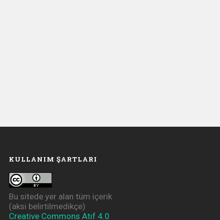
KULLANIM ŞARTLARI
Bu sitede yer alan tüm içerik
(aksi belirtilmedikçe)
Creative Commons Atıf 4.0