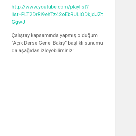
http://www.youtube.com/playlist?
list=PLT2DrRi9ehTz42oEbRULlODkjdJZt
GgwJ
Çalıştay kapsamında yapmış olduğum
“Açık Derse Genel Bakış” başlıklı sunumu
da aşağıdan izleyebilirsiniz:
on”