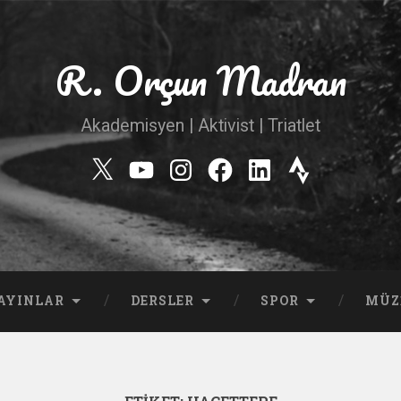
R. Orçun Madran
Akademisyen | Aktivist | Triatlet
Twitter
YouTube
Instagram
Facebook
Linkedin
Strava
AYINLAR
DERSLER
SPOR
MÜZ