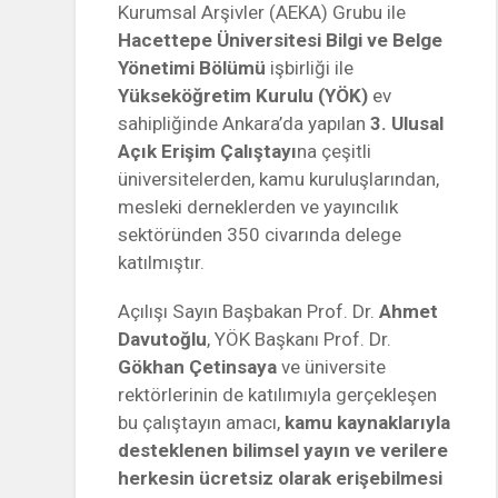
Kurumsal Arşivler (AEKA) Grubu ile
Hacettepe Üniversitesi Bilgi ve Belge
Yönetimi Bölümü
işbirliği ile
Yükseköğretim Kurulu (YÖK)
ev
sahipliğinde Ankara’da yapılan
3. Ulusal
Açık Erişim Çalıştayı
na çeşitli
üniversitelerden, kamu kuruluşlarından,
mesleki derneklerden ve yayıncılık
sektöründen 350 civarında delege
katılmıştır.
Açılışı Sayın Başbakan Prof. Dr.
Ahmet
Davutoğlu
, YÖK Başkanı Prof. Dr.
Gökhan Çetinsaya
ve üniversite
rektörlerinin de katılımıyla gerçekleşen
bu çalıştayın amacı,
kamu kaynaklarıyla
desteklenen bilimsel yayın ve verilere
herkesin ücretsiz olarak erişebilmesi