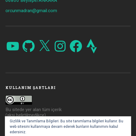
06800 Beytepe/ANKARA
orcunmadran@gmail.com
YouTube
GitHub
X
Instagram
Facebook
Strava
KULLANIM ŞARTLARI
Bu sitede yer alan tüm içerik
(aksi belirtilmedikçe)
Creative Commons Atıf 4.0
Gizlilik ve Tanımlama Bilgileri: Bu site tanımlama bilgileri kullanır. Bu
ile lisanslanmıştır.
web sitesini kullanmaya devam ederek bunların kullanımını kabul
edersiniz.