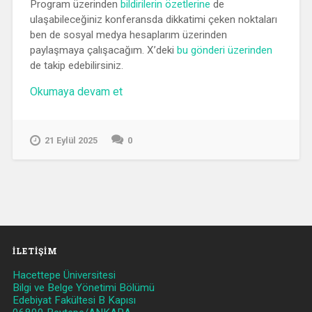
Program üzerinden
bildirilerin özetlerine
de
ulaşabileceğiniz konferansda dikkatimi çeken noktaları
ben de sosyal medya hesaplarım üzerinden
paylaşmaya çalışacağım. X’deki
bu gönderi üzerinden
de takip edebilirsiniz.
“Avrupa
Okumaya devam et
Bilgi
Okuryazarlığı
Konferansı
21 Eylül 2025
0
2025”
İLETIŞIM
Hacettepe Üniversitesi
Bilgi ve Belge Yönetimi Bölümü
Edebiyat Fakültesi B Kapısı