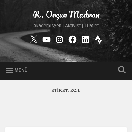
İçeriğe
geç
R. Orçun Madran
Ara
Akademisyen | Aktivist | Triatlet
Twitter
YouTube
Instagram
Facebook
Linkedin
Strava
MENÜ
ETIKET:
ECIL