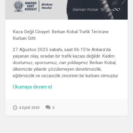
Kaza Değil Cinayet: Berkan Kobal Trafik Terörüne
Kurban Gitti
27 Ağustos 2025 sabahı, saat 06:15’te Ankara’da
yaşanan olay, sıradan bir trafik kazası değildir. Kadim
dostumuz, sporcumuz, can yoldaşımız Berkan Kobal,
ülkemizde yıllardır çözülemeyen denetimsizlik,
eğitimsizlik ve cezasızlık zincirinin bir kurbanı olmuştur.
“Berkan
Okumaya devam et
Kobal
Basın
Açıklaması
4 Eylül 2025
0
ve
Anma
Sürüşü”