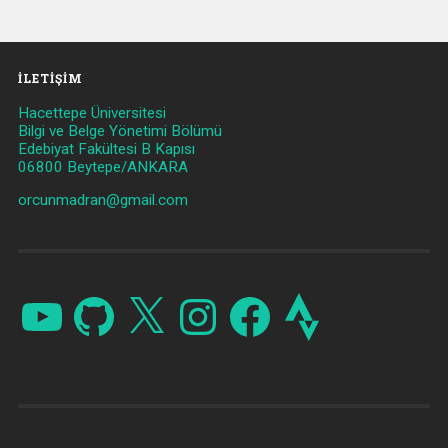
İLETIŞIM
Hacettepe Üniversitesi
Bilgi ve Belge Yönetimi Bölümü
Edebiyat Fakültesi B Kapısı
06800 Beytepe/ANKARA
orcunmadran@gmail.com
YouTube
GitHub
X
Instagram
Facebook
Strava