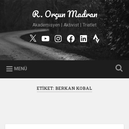
İçeriğe
geç
R. Orçun Madran
Ara
Akademisyen | Aktivist | Triatlet
Twitter
YouTube
Instagram
Facebook
Linkedin
Strava
MENÜ
ETIKET:
BERKAN KOBAL