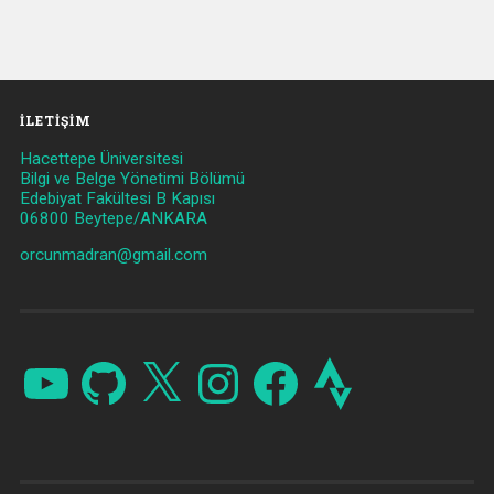
İLETIŞIM
Hacettepe Üniversitesi
Bilgi ve Belge Yönetimi Bölümü
Edebiyat Fakültesi B Kapısı
06800 Beytepe/ANKARA
orcunmadran@gmail.com
YouTube
GitHub
X
Instagram
Facebook
Strava