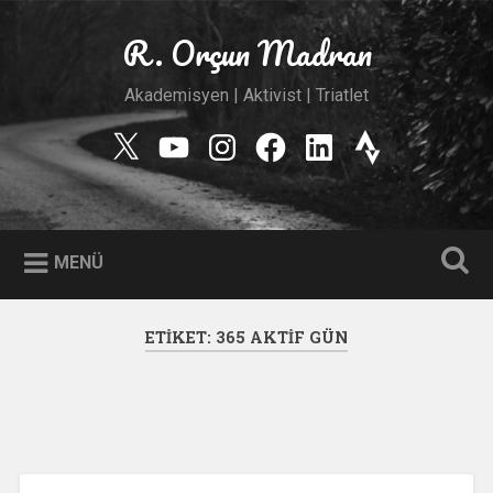
İçeriğe
geç
R. Orçun Madran
Ara
Akademisyen | Aktivist | Triatlet
Twitter
YouTube
Instagram
Facebook
Linkedin
Strava
MENÜ
ETIKET:
365 AKTIF GÜN