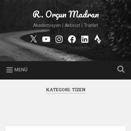
İçeriğe
geç
R. Orçun Madran
Ara
Akademisyen | Aktivist | Triatlet
Twitter
YouTube
Instagram
Facebook
Linkedin
Strava
MENÜ
KATEGORI:
TIZEN