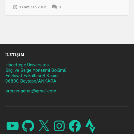
1 Haziran 2012
3
İLETIŞIM
Hacettepe Üniversitesi
Bilgi ve Belge Yönetimi Bölümü
Edebiyat Fakültesi B Kapısı
06800 Beytepe/ANKARA
orcunmadran@gmail.com
YouTube
GitHub
X
Instagram
Facebook
Strava