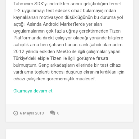
Tahminim SDK’yı indirdikten sonra geliştirdiğim temel
1-2 uygulamayı test edecek cihaz bulamayışımdan
kaynaklanan motivasyon düşüklüğünün bu duruma yol
açtığı. Aslında Android Market’lerde yer alan
uygulamalarının çok fazla uğraş gerektirmeden Tizen
Platformunda direkt çalışıyor olacağı yönünde bilgilere
sahiptik ama ben şahsen bunun canlı şahidi olamadım.
2012 yılında eskiden MeeGo ile ilgili çalışmalar yapan
Türkiye’deki ekiple Tizen ile ilgili görüşme fırsatı
bulmuştum. Genç arkadaşların ellerinde bir test cihazı
vardı ama toplantı öncesi düşürüp ekranını kırdıkları için
cihazı çalışırken görememiştik maalesef.
“Tizen’de
Okumaya devam et
Son
Durum
Ne?”
6 Mayıs 2013
0