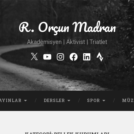
R. Orçun Madran
Akademisyen | Aktivist | Triatlet
Twitter
YouTube
Instagram
Facebook
Linkedin
Strava
AYINLAR
DERSLER
SPOR
MÜZ