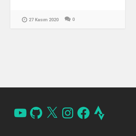
0
27 Kasım 2020
YouTube
GitHub
X
Instagram
Facebook
Strava